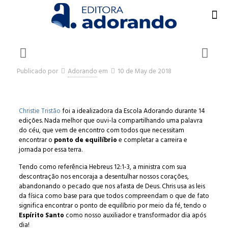
Publicado por
Adorando
em
10 de May de 2018
Christie Tristão
foi a idealizadora da Escola Adorando durante 14
edições. Nada melhor que ouvi-la compartilhando uma palavra
do céu, que vem de encontro com todos que necessitam
encontrar o
ponto de equilíbrio
e completar a carreira e
jornada por essa terra.
Tendo como referência Hebreus 12:1-3, a ministra com sua
descontração nos encoraja a desentulhar nossos corações,
abandonando o pecado que nos afasta de Deus. Chris usa as leis
da física como base para que todos compreendam o que de fato
significa encontrar o ponto de equilíbrio por meio da fé, tendo o
Espírito Santo
como nosso auxiliador e transformador dia após
dia!