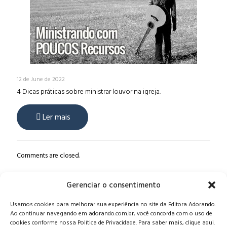
12 de June de 2022
4 Dicas práticas sobre ministrar louvor na igreja.
Ler mais
Comments are closed.
Gerenciar o consentimento
Alameda Oscar Niemeyer, 1033 – 7º Andar - Portaria 04, Vila da
Usamos cookies para melhorar sua experiência no site da Editora Adorando.
Serra - Nova Lima/MG, CEP: 34006-065 - MG
Ao continuar navegando em adorando.com.br, você concorda com o uso de
CONTATO:
editora@adorando.com.br
cookies conforme nossa Política de Privacidade. Para saber mais, clique aqui.