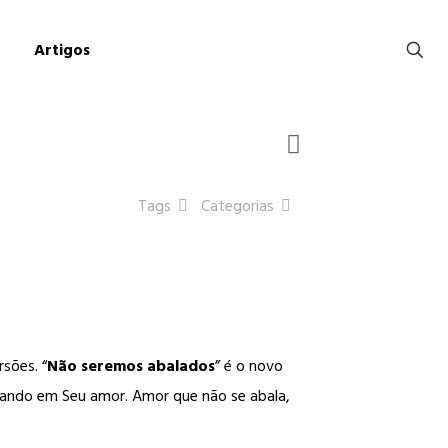
Artigos
Tags
Categorias
sões. “
Não seremos abalados
” é o novo
fiando em Seu amor. Amor que não se abala,