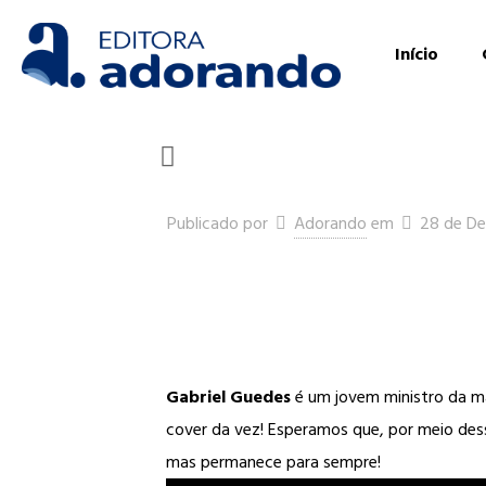
Início
Publicado por
Adorando
em
28 de D
Gabriel Guedes
é um jovem ministro da ma
cover da vez! Esperamos que, por meio dess
mas permanece para sempre!