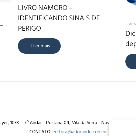
LIVRO NAMORO –
IDENTIFICANDO SINAIS DE
 –
13 de 
PERIGO
Dic
dep
Ler mais
er, 1033 – 7º Andar - Portaria 04, Vila da Serra - Nova Lima/MG
CONTATO:
editora@adorando.com.br