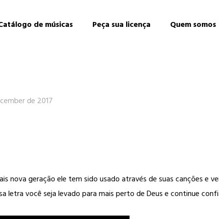
Catálogo de músicas
Peça sua licença
Quem somos
ecember de 2017
is nova geração ele tem sido usado através de suas canções e ver
a letra você seja levado para mais perto de Deus e continue con