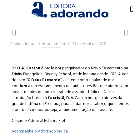
Publicado por
Adorando
em
23 de April de 2018
Dr.
D A. Carson
é professor pesquisador do Novo Testamento na
Trinity Evangelical Divinity School, onde leciona desde 1978. Autor
do livro “
O Deus Presente
”, ele tem como finalidade nos
conduzir a um esclarecimento de tantas questões que aterrorizam
nossas mentes quando se trata de assuntos bíblicos. Nesta
introdução básica à
fé cristã
, D. A. Carson nos guia através da
grande história da Escritura, para ajudar-nos a saber o que cremos
e por que cremos, ou seja, a fundamentação da nossa fé.
Clique e Adquira!
Editora Fiel
Acompanhe o Adorando Indica