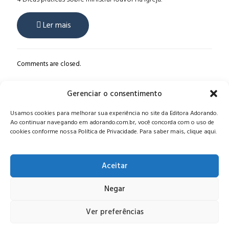
Ler mais
Comments are closed.
Gerenciar o consentimento
Alameda Oscar Niemeyer, 1033 – 7º Andar - Portaria 04, Vila da
Usamos cookies para melhorar sua experiência no site da Editora Adorando.
Serra - Nova Lima/MG, CEP: 34006-065 - MG
Ao continuar navegando em adorando.com.br, você concorda com o uso de
CONTATO:
editora@adorando.com.br
cookies conforme nossa Política de Privacidade. Para saber mais, clique aqui.
Aceitar
Negar
© Editora Adorando 2026. Todos os direitos reservados.
Consulte nossa
política de privacidade
.
Ver preferências