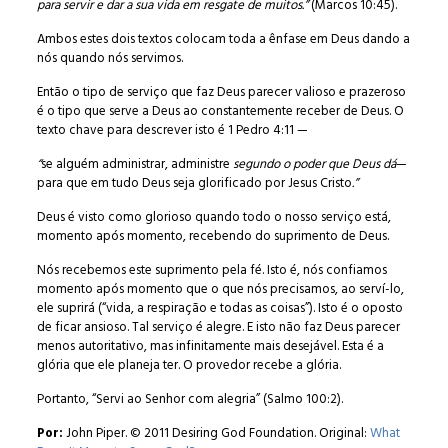
para servir e dar a sua vida em resgate de muitos.”
(Marcos 10:45).
Ambos estes dois textos colocam toda a ênfase em Deus dando a
nós quando nós servimos.
Então o tipo de serviço que faz Deus parecer valioso e prazeroso
é o tipo que serve a Deus ao constantemente receber de Deus. O
texto chave para descrever isto é 1 Pedro 4:11 —
“
se alguém administrar, administre
segundo o poder que Deus dá
—
para que em tudo Deus seja glorificado por Jesus Cristo
.”
Deus é visto como glorioso quando todo o nosso serviço está,
momento após momento, recebendo do suprimento de Deus.
Nós recebemos este suprimento pela fé. Isto é, nós confiamos
momento após momento que o que nós precisamos, ao serví-lo,
ele suprirá (“vida, a respiração e todas as coisas”). Isto é o oposto
de ficar ansioso. Tal serviço é alegre. E isto não faz Deus parecer
menos autoritativo, mas infinitamente mais desejável. Esta é a
glória que ele planeja ter. O provedor recebe a glória.
Portanto, “Servi ao Senhor com alegria” (Salmo 100:2).
Por:
John Piper. © 2011 Desiring God Foundation. Original:
What