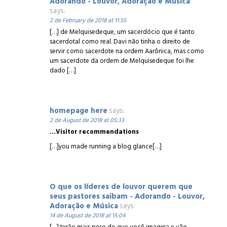
Adorando - Louvor, Adoração e Música
says:
2 de February de 2018 at 11:55
[…] de Melquisedeque, um sacerdócio que é tanto
sacerdotal como real. Davi não tinha o direito de
servir como sacerdote na ordem Aarônica, mas como
um sacerdote da ordem de Melquisedeque foi lhe
dado […]
homepage here
says:
2 de August de 2018 at 05:33
…Visitor recommendations
[…]you made running a blog glance[…]
O que os líderes de louvor querem que
seus pastores saibam - Adorando - Louvor,
Adoração e Música
says:
14 de August de 2018 at 15:04
[…] terão mais peso do que você imagina e vão