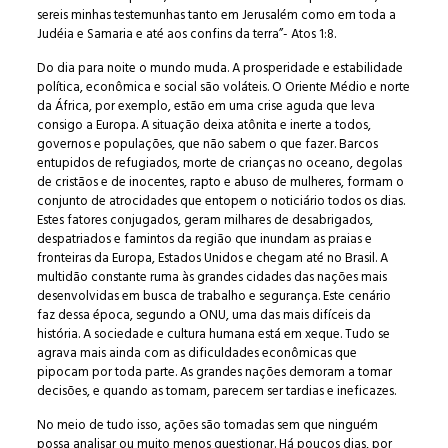
sereis minhas testemunhas tanto em Jerusalém como em toda a
Judéia e Samaria e até aos confins da terra”- Atos 1:8.
Do dia para noite o mundo muda. A prosperidade e estabilidade
política, econômica e social são voláteis. O Oriente Médio e norte
da África, por exemplo, estão em uma crise aguda que leva
consigo a Europa. A situação deixa atônita e inerte a todos,
governos e populações, que não sabem o que fazer. Barcos
entupidos de refugiados, morte de crianças no oceano, degolas
de cristãos e de inocentes, rapto e abuso de mulheres, formam o
conjunto de atrocidades que entopem o noticiário todos os dias.
Estes fatores conjugados, geram milhares de desabrigados,
despatriados e famintos da região que inundam as praias e
fronteiras da Europa, Estados Unidos e chegam até no Brasil. A
multidão constante ruma às grandes cidades das nações mais
desenvolvidas em busca de trabalho e segurança. Este cenário
faz dessa época, segundo a ONU, uma das mais difíceis da
história. A sociedade e cultura humana está em xeque. Tudo se
agrava mais ainda com as dificuldades econômicas que
pipocam por toda parte. As grandes nações demoram a tomar
decisões, e quando as tomam, parecem ser tardias e ineficazes.
No meio de tudo isso, ações são tomadas sem que ninguém
possa analisar ou muito menos questionar. Há poucos dias, por