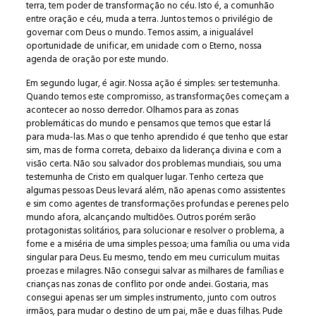
terra, tem poder de transformação no céu. Isto é, a comunhão
entre oração e céu, muda a terra. Juntos temos o privilégio de
governar com Deus o mundo. Temos assim, a inigualável
oportunidade de unificar, em unidade com o Eterno, nossa
agenda de oração por este mundo.
Em segundo lugar, é agir. Nossa ação é simples: ser testemunha.
Quando temos este compromisso, as transformações começam a
acontecer ao nosso derredor. Olhamos para as zonas
problemáticas do mundo e pensamos que temos que estar lá
para muda-las. Mas o que tenho aprendido é que tenho que estar
sim, mas de forma correta, debaixo da liderança divina e com a
visão certa. Não sou salvador dos problemas mundiais, sou uma
testemunha de Cristo em qualquer lugar. Tenho certeza que
algumas pessoas Deus levará além, não apenas como assistentes
e sim como agentes de transformações profundas e perenes pelo
mundo afora, alcançando multidões. Outros porém serão
protagonistas solitários, para solucionar e resolver o problema, a
fome e a miséria de uma simples pessoa; uma família ou uma vida
singular para Deus. Eu mesmo, tendo em meu curriculum muitas
proezas e milagres. Não consegui salvar as milhares de famílias e
crianças nas zonas de conflito por onde andei. Gostaria, mas
consegui apenas ser um simples instrumento, junto com outros
irmãos, para mudar o destino de um pai, mãe e duas filhas. Pude