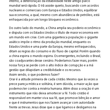
interno, a deterioração da estabilidade neste antigo palco
mundial será rápida. O Irã assiste quieto, buscando com acordos
nucleares e comerciais com Europa e Estados Unidos, equilibrar
sua economia, a qual, mesmo com abundância de petróleo, está
enfraquecida por um longo bloqueio econômico.
Do outro lado do mundo, a China amplia seu poderio econômico
e disputa com os Estados Unidos o título de maior economia em
um mundo em crise. Com uma gigantesca população o gigante
asiático impõe o ritmo da produção mundial, enquanto os
Estados Unidos e uma parte da Europa, mesmo enfraquecidos,
ditam as regras do consumo e do fluxo de capital. Porém quando
a china espirra o mundo espirra. Os emergentes, incluindo o Brasil,
são coadjuvantes desse cenário. Poderíamos fazer mais, porém
nossa força se perde com o alto índice de corrupção e a má
gestão que dilapidam a credibilidade e os recursos.
Assim sendo, o que podemos fazer?
Orar é a atitude primeira de cada cristão. Mesmo que às vezes a
prece pareça mística e solitária, é sem dúvida, a maior ação que
podemos ter contra a miséria humana. Além disso a oração é um
instrumento que não deixa amortecer a fé. Todo cristão é
responsável em manter viva sua fé, que promove bênção e amor
e que é instrumentos que nos fazem avançar com autoridade
frente as trevas. Jesus disse que o que ligamos e desligamos na