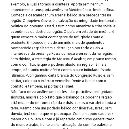
exemplo, a Rússia tomou a dianteira. Aporta sem nenhum
impedimento, seus porta aviões no Mediterrâneo, frente a Síria.
Começa a descarregar um arsenal bélico sem precedentes na
região. O objetivo óbvio, é a salvação da integridade territorial e
política do governo Assad, assim como amenizar a crise social e
econômica da destruída região. O país, em estado de miséria, é
quem exporta o maior contingente de refugiados para o
ocidente. Em pouco mais de um mês, mais de quinhentos
bombardeios espalharam a destruição por todo o Pais. A
intensidade da presença Russa começa a ser sentida na região.
Sem dúvida, a estratégia de Moscou é acabar, em pouco tempo,
com o conflito, já que o poderio aliado, na região há mais
tempo, não surtiu muito efeito contra o auto intitulado Estado
Islâmico. Putin ganhou carta branca do Congresso Russo e, sem
hesitar, colocou o exército vermelho frente a frente com o
conflito, e também, às portas de Israel.
Não faço dessa análise uma defesa das posições e integridade
sionistas, mas realço o fato que o balanço de poder na região
está mudando de forma rápida e drástica e isto vai afetar toda a
terra. Mesmo com um poderio bélico considerável, Israel, sem
dúvida, terá com o que se preocupar. Com um apoio cada vez
menor do Tio Sam e com o já esperado ceticismo generalizado
do mundo árabe, frente a intensificação do conflito palestino