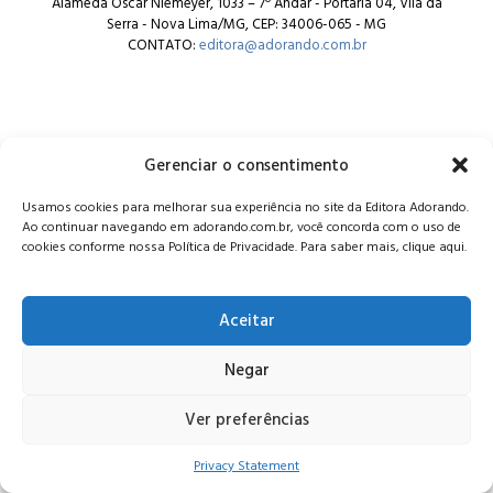
Alameda Oscar Niemeyer, 1033 – 7º Andar - Portaria 04, Vila da
Serra - Nova Lima/MG, CEP: 34006-065 - MG
CONTATO:
editora@adorando.com.br
Gerenciar o consentimento
© Editora Adorando 2026. Todos os direitos reservados.
Usamos cookies para melhorar sua experiência no site da Editora Adorando.
Consulte nossa
política de privacidade
.
Ao continuar navegando em adorando.com.br, você concorda com o uso de
cookies conforme nossa Política de Privacidade. Para saber mais, clique aqui.
Aceitar
Negar
Ver preferências
Privacy Statement