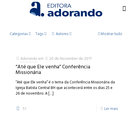
Categorias
Tags
Autores
Mostrar tudo
Adorando
em
20 de November de 2017
“Até que Ele venha” Conferência
Missionária
“Até que Ele venha” é o tema da Conferência Missionária da
Igreja Batista Central BH que acontecerá entre os dias 25 e
26 de novembro. A
[…]
51
Ler mais