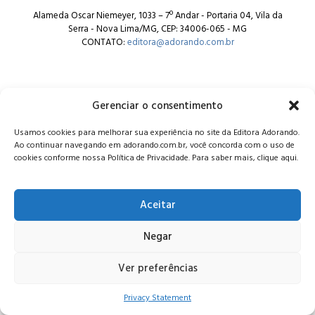
Alameda Oscar Niemeyer, 1033 – 7º Andar - Portaria 04, Vila da
Serra - Nova Lima/MG, CEP: 34006-065 - MG
CONTATO:
editora@adorando.com.br
Gerenciar o consentimento
Usamos cookies para melhorar sua experiência no site da Editora Adorando.
© Editora Adorando 2026. Todos os direitos reservados.
Ao continuar navegando em adorando.com.br, você concorda com o uso de
Consulte nossa
política de privacidade
.
cookies conforme nossa Política de Privacidade. Para saber mais, clique aqui.
Aceitar
Negar
Ver preferências
Privacy Statement