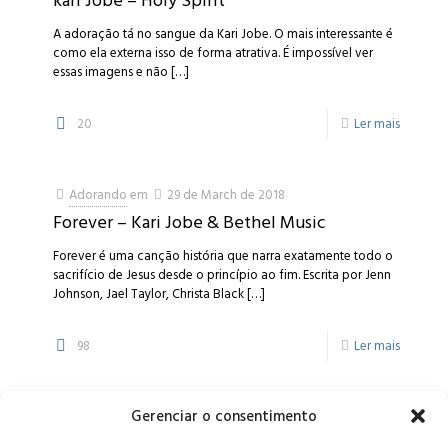
kari Jobe – Holy Spirit
A adoração tá no sangue da Kari Jobe. O mais interessante é
como ela externa isso de forma atrativa. É impossível ver
essas imagens e não
[…]
20
Ler mais
Adorando
em
29 de March de 2018
Forever – Kari Jobe & Bethel Music
Forever é uma canção história que narra exatamente todo o
sacrifício de Jesus desde o princípio ao fim. Escrita por Jenn
Johnson, Jael Taylor, Christa Black
[…]
98
Ler mais
Gerenciar o consentimento
Alameda Oscar Niemeyer, 1033 – 7º Andar - Portaria 04, Vila da