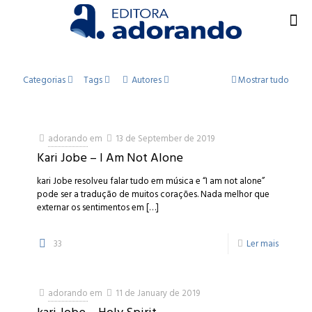
Categorias
Tags
Autores
Mostrar tudo
adorando
em
13 de September de 2019
Kari Jobe – I Am Not Alone
kari Jobe resolveu falar tudo em música e “I am not alone”
pode ser a tradução de muitos corações. Nada melhor que
externar os sentimentos em
[…]
33
Ler mais
adorando
em
11 de January de 2019