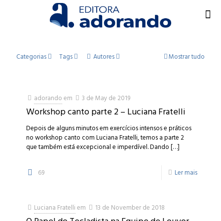
Categorias
Tags
Autores
Mostrar tudo
adorando
em
3 de May de 2019
Workshop canto parte 2 – Luciana Fratelli
Depois de alguns minutos em exercícios intensos e práticos
no workshop canto com Luciana Fratelli, temos a parte 2
que também está excepcional e imperdível. Dando
[…]
69
Ler mais
Luciana Fratelli
em
13 de November de 2018