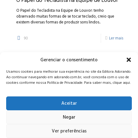
O Papel do Tecladista na Equipe de Louvor
O Papel do Tecladista na Equipe de Louvor: tenho
observado muitas formas de se tocar teclado, creio que
existem diversas formas de produzir sons lindos..
90
Ler mais
Gerenciar o consentimento
Alameda Oscar Niemeyer, 1033 – 7º Andar - Portaria 04, Vila da
Usamos cookies para melhorar sua experiência no site da Editora Adorando.
Serra - Nova Lima/MG, CEP: 34006-065 - MG
Ao continuar navegando em adorando.com.br, você concorda com o uso de
CONTATO:
editora@adorando.com.br
cookies conforme nossa Política de Privacidade. Para saber mais, clique aqui.
Aceitar
Negar
© Editora Adorando 2026. Todos os direitos reservados.
Consulte nossa
política de privacidade
.
Ver preferências