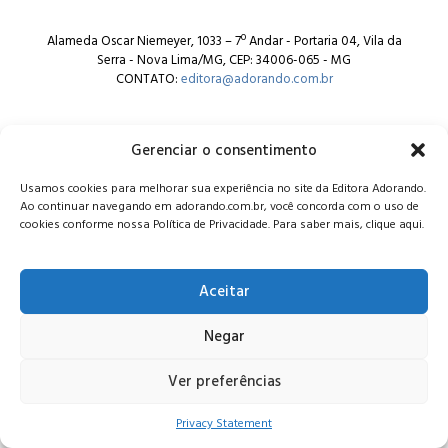
Alameda Oscar Niemeyer, 1033 – 7º Andar - Portaria 04, Vila da
Serra - Nova Lima/MG, CEP: 34006-065 - MG
CONTATO:
editora@adorando.com.br
Gerenciar o consentimento
Usamos cookies para melhorar sua experiência no site da Editora Adorando.
Ao continuar navegando em adorando.com.br, você concorda com o uso de
© Editora Adorando 2026. Todos os direitos reservados.
cookies conforme nossa Política de Privacidade. Para saber mais, clique aqui.
Consulte nossa
política de privacidade
.
Aceitar
Negar
Ver preferências
Privacy Statement