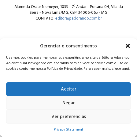
Alameda Oscar Niemeyer, 1033 – 7º Andar - Portaria 04, Vila da
Serra - Nova Lima/MG, CEP: 34006-065 - MG
CONTATO:
editora@adorando.com.br
Gerenciar o consentimento
Usamos cookies para melhorar sua experiência no site da Editora Adorando.
© Editora Adorando 2026. Todos os direitos reservados.
Ao continuar navegando em adorando.com.br, você concorda com o uso de
Consulte nossa
política de privacidade
.
cookies conforme nossa Política de Privacidade. Para saber mais, clique aqui.
Aceitar
Negar
Ver preferências
Privacy Statement