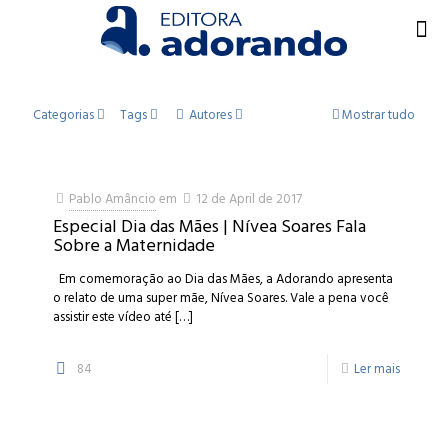
Categorias
Tags
Autores
Mostrar tudo
Pablo Amâncio
em
12 de April de 2017
Especial Dia das Mães | Nívea Soares Fala
Sobre a Maternidade
Em comemoração ao Dia das Mães, a Adorando apresenta
o relato de uma super mãe, Nívea Soares. Vale a pena você
assistir este vídeo até
[…]
84
Ler mais